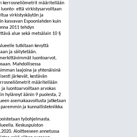
n kerrosneliömetrit määritellään
onto- että virkistysarvoiltaan
tua virkistyskäytön ja
iin kasvavan
Espoonlahden
kuin
uonna 2011 tehdyn
ettävä alue sekä metsälain 10 §
ueelle tutkitaan kevyttä
aan ja säilytetään.
t merkittävimmät luontoarvot,
osaan. Mahdollisessa
simman laajoina ja yhtenäisinä
sesti järkevät, kestävän
rrosneliömetrit määritellään
 ja luontoarvoiltaan arvokas
n hylännyt äänin 9 puolesta, 2
alueen asemakaavoitusta jatketaan
 paremmin ja kunnallistekniikka
oistetaan työohjelmasta.
lueella. Keskuspuiston
2.2020. Aloitteeseen annetussa