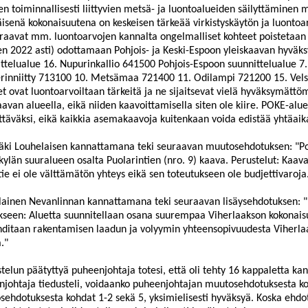
hen toiminnallisesti liittyvien metsä- ja luontoalueiden säilyttämine
isenä kokonaisuutena on keskeisen tärkeää virkistyskäytön ja luontoa
raavat mm. luontoarvojen kannalta ongelmalliset kohteet poistetaan
n 2022 asti) odottamaan Pohjois- ja Keski-Espoon yleiskaavan hyvä
ttelualue 16.
Nupurinkallio
641500 Pohjois-Espoon suunnittelualue 7
rinniitty
713100 10. Metsämaa 721400 11.
Odilampi
721200 15.
Vels
t ovat luontoarvoiltaan tärkeitä ja ne sijaitsevat vielä hyväksymättö
aavan alueella, eikä niiden kaavoittamisella siten ole kiire. POKE-al
ttäväksi, eikä kaikkia asemakaavoja kuitenkaan voida edistää yhtäaika
äki
Louhelaisen kannattamana teki seuraavan muutosehdotuksen: "
P
kylän suuralueen osalta
Puolarintien
(nro. 9) kaava. Perustelut: Kaav
tie ei ole välttämätön yhteys eikä sen toteutukseen ole budjettivaroja
lainen
Nevanlinnan kannattamana teki seuraavan lisäysehdotuksen: "
seen: Aluetta suunnitellaan osana suurempaa Viherlaakson kokonaisu
hditaan
rakentamisen laadun ja volyymin yhteensopivuudesta Viherl
.
"
telun päätyttyä puheenjohtaja totesi, että oli tehty
16 kappaletta
kan
johtaja tiedusteli
,
voidaanko
puheenjohtajan muutosehdotuksesta ko
sehdotuksesta kohdat 1-2 sekä 5,
yksimielisesti hyväksyä. Koska ehdo