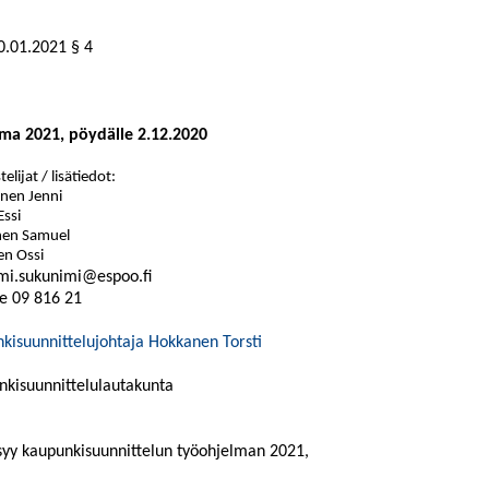
0.01.2021
§ 4
ma 2021, pöydälle 2.12.2020
elijat / lisätiedot:
inen Jenni
Essi
nen Samuel
en Ossi
mi.sukunimi@espoo.fi
e
09
816
21
kisuunnittelujohtaja Hokkanen Torsti
nkisuunnittelulautakunta
syy kaupunkisuunnittelun työohjelman 2021,