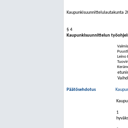
Kaupunkisuunnittelulautakunta
2
§ 4
Kaupunkisuunnittelun työohjel
Valmist
Puust
Leino 
Tuovi
Kerän
etuni
Vaihd
Päätösehdotus
Kaupun
Kaupu
1
hyväk