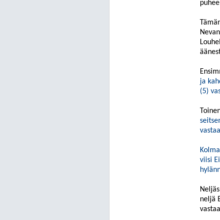
puheen
Tämän 
Nevanl
Louhel
äänest
Ensim
ja kah
(5) v
Toine
seits
vasta
Kolma
viisi
Ei
hy
län
Neljäs
neljä
E
vasta