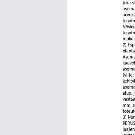
joka s
asema
arvoka
luont
Nöykk
luonto
mukais
2)
Esp
pienta
Asemak
kaavoi
asemak
(viite
kehity
asemak
alue, 
vastaa
mm. si
toteu
3) Ma
PERUS
laajen