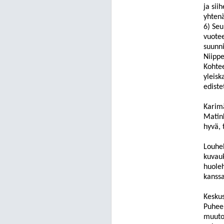
ja sii
yhtenä
6) Seu
vuotee
suunni
Niippe
Kohtee
yleisk
ediste
Karim
Matin
hyvä, 
Louhe
kuvauk
huole
kanssa
Keskus
P
uheen
muuto