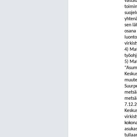
vastau
toimin
suojel
yhtenä
sen lä
osana 
luonto
virkis
4) Ma
työoh
5) Ma
"Asumi
Kesku
muutet
Suurpe
metsäa
metsäa
7.12.2
Keskus
virkis
kokona
asukas
tullaa