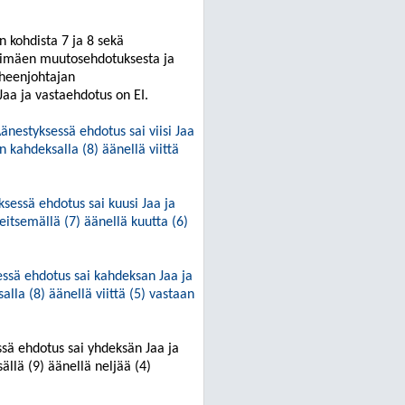
 kohdista 7 ja 8 sekä
arimäen muutosehdotuksesta ja
uheenjohtajan
 Jaa ja vastaehdotus on EI.
änestyksessä ehdotus sai viisi Jaa
an
kahdeksalla
(
8
) äänellä viittä
ksessä ehdotus sai
kuusi
Jaa ja
eitsemällä (7) äänellä
kuutta
(
6
)
ssä ehdotus sai k
ahdeksan
Jaa ja
salla
(
8
) äänellä
viittä
(
5
) vastaan
ssä ehdotus sai
yhdeksän
Jaa ja
ällä
(
9
) äänellä
neljää
(
4
)