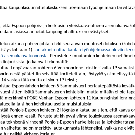
uttaa kaupunkisuunnittelukeskuksen tekemään työohjelmaan ta
rvittav
, että Espoon pohjois- ja keskiosien yleiskaava-alueen asemakaavako
idaan asiassa annetut kaupunginhallituksen evästykset.
telun aikana puheenjohtaja teki seuraavan muutosehdotuksen (kohdat
(Lisäys kohtaan 1)
Lautakunta ottaa kantaa työohjelmassa oleviin kerr
stä asemakaavaluonnosta.
Perustelut:
muutamien kohteiden neliömet
 linjauksista, jotka ovat tekemättä
;
uttaa Leppävaaran kohteen 6
Vermonrinne
tekstin sivulla 19 samaksi 
nrinteestä
päätettiin selvittää kortteleittain, löytyykö yksimielisyyttä
a 14 vastaa tätä mutta ei sivun 19 teksti;
kaistaa
Espoonlahden
kohteen 5 Sammalvuori periaatepäätöstä kevätk
 vuosi sitten lisätä Sammalvuoren kohteisiin, mutta mitään ei ole tap
sätä merkinnän POKE Vanhan Espoon kohteen 11 Kaupunginkallionrinne
lueella ja siihen kohdistuu useita muistutuksia;
ivistää Pohjois-Espoon kohteen 2 Högnäs aikataulua siten, että kaava 
elyssä ennen kesää
. Perustelut:
kh
pyysi viime toukokuussa asemakaava
rjaa teknisenä virheenä Pohjois-Espoon hankelistassa ja kohdekartas
n vaihetta: ne on merkitty lautakunnasta lähteneiksi, vaikka ne eivät 
eltu:
pelkkä virheen korjaus;