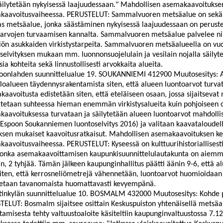
äilytetään nykyisessä laajuudessaan." Mahdollisen asemakaavoitukse
kaavoitusvaiheessa. PERUSTELUT: Sammalvuoren metsäalue on sekä lu
s metsäalue, jonka säästäminen nykyisessä laajuudessaan on perustel
oarvojen turvaamisen kannalta. Sammalvuoren metsäalue palvelee n
iön asukkaiden virkistystarpeita. Sammalvuoren metsäalueella on v
selvityksen mukaan mm. luonnonsuojelulain ja vesilain nojalla säilyt
ia kohteita sekä linnustollisesti arvokkaita alueita.
oonlahden
suunnittelualue 19. SOUKANNIEMI 412900 Muutosesitys: Al
loalueen täydennysrakentamista siten, että alueen luontoarvot turvat
aavoitusta edistetään siten, että eteläiseen osaan, jossa sijaitseva
tetaan suhteessa hieman enemmän virkistysalueita kuin pohjoiseen 
aavoituksessa turvataan ja säilytetään alueen luontoarvot mahdolli
: Espoon Soukanniemen luontoselvitys 2016) ja valitaan kaavataloudelli
ksen mukaiset kaavoitusratkaisut. Mahdollisen asemakaavoituksen ke
aavoitusvaiheessa. PERUSTELUT: Kyseessä on kulttuurihistoriallisesti
jonka asemakaavoittamisen kaupunkisuunnittelulautakunta on aiemmi
n, 2 tyhjää. Tämän jälkeen kaupunginhallitus päätti äänin 9-6, että 
ten, että kerrosneliömetrejä vähennetään, luontoarvot huomioidaan
tetaan tavanomaista huomattavasti kevyempänä.
tinkylän suunnittelualue 10. BOSMALM 432000 Muutosesitys: Kohde p
TELUT:
Bosmalm
sijaitsee osittain Keskuspuiston yhtenäisellä metsäa
tamisesta tehty valtuustoaloite käsiteltiin kaupunginvaltuustossa 7.1