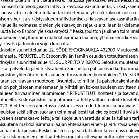
ksessa todettiin mm. seuraavaa: "Jatkossa yleiskaavoitettua Keskuspu
nallisesti tai ekologisesti liittyviä käytössä vakiintuneita, virkistykse
uun varattuja alueita tullaan tarkastelemaan yhtenä kokonaisuutena
isen viher- ja virkistysalueen säilyttämiseksi kasvavan asukasmäärän 
hialueilla voimassa olevien yleiskaavojen rajauksia tullaan tarkista
uutta koko Espoon yleiskaavatyötä." Keskuspuiston ja siihen toiminnalli
alueiden säilyttäminen mahdollisimman laajana, yhtenäisenä kokona
tyskäytön ja luontoarvojen kannalta.
tinkylän suunnittelualue 12. SÖDERSKOGINAUKEA 432300 Muutosesity
jelmasta. PERUSTELUT:
Espoonväylän
tämän osuuden toteuttamiseen e
tinkylän suunnittelualue 15. SUURPELTO V 330700 Selostus muuteta
sta, palveluita ja virkistysalueita Suurpellon pohjoisosan kulttuurim
spuiston yhtenäisen metsäalueen turvaaminen huomioiden." 16. SUU
aan seuraavaan muotoon: "Asuntoja, toimitila- ja palvelurakentamist
llon pohjoisosan maisemaan ja Nihtisillan kokonaisuuteen sovittaen 
lueen turvaaminen huomioiden." PERUSTELUT: Kohteet sijaitsevat osi
lueella. Keskuspuiston laajentamisesta tehty valtuustoaloite käsitelt
020. Aloitteeseen annetussa vastauksessa todettiin mm. seuraavaa: "J
puistoa sekä siihen suoraan toiminnallisesti tai ekologisesti liittyviä 
tykseen asemakaavoitettuja tai suojeluun varattuja alueita tullaan t
isuutena mahdollisimman laajan yhtenäisen viher- ja virkistysalueen
määrän tarpeisiin. Keskuspuistossa ja sen lähialueilla voimassa olevi
n tarkistamaan em. periaatteiden mukaisesti osana uutta koko Espoon