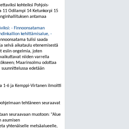
ettaviksi kohteiksi Pohjois-
a 11
Odilampi
14 Ketunkorpi 15
unginhallituksen antamaa
viksi
: -
Finnoonsataman
dinkallion
kehittämisalue
, -
innoonsatama
tulisi saada
ja selvä aikataulu etenemisestä
t esiin ongelmia, joten
vaikuttavat niiden varrella
ätökseen;
Maarinsolmu
odottaa
ä suunnittelussa edetään
 1-6 ja Kemppi-Virtanen ilmoitti
öohjelmaan tehtäneen seuraavat
taan seuraavaan muotoon: "Alue
an asumisen
eta yhtenäiselle metsäalueelle,