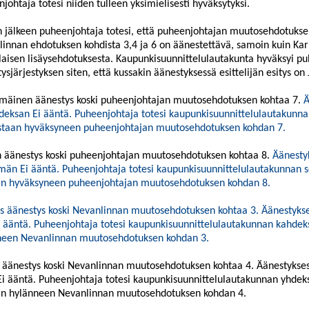
johtaja totesi
niiden
tulleen yksimielisesti hyväksytyksi.
jälkeen puheenjohtaja totesi, että puheenjohtajan muutosehdotuksen
innan ehdotuksen kohdista 3,4 ja 6 on äänestettävä, samoin kuin K
aisen lisäysehdotuksesta.
Kaupunkisuunnittelulautakunta hyväksyi p
ysjärjestyksen
siten,
että
kussakin äänestyksessä esittelijän esitys on
mäinen äänestys koski puheenjohtajan muutosehdotuksen kohtaa 7.
Ä
deksan Ei ääntä.
Puheenjohtaja totesi kaupunkisuunnittelulautakunn
astaan
hyväksyneen puheenjohtajan muutosehdotuksen kohdan 7.
n äänestys koski puheenjohtajan muutosehdotuksen kohtaa 8.
Äänesty
emän
Ei ääntä. Puheenjohtaja totesi kaupunkisuunnittelulautakunnan s
an hyväksyneen puheenjohtajan muutosehdotuksen kohdan
8
.
s äänestys koski Nevanlinnan muutosehdotuksen kohtaa 3.
Äänestykse
 ääntä. Puheenjohtaja totesi kaupunkisuunnittelulautakunnan
kahdek
neen Nevanlinnan
muutosehdotuksen kohdan
3
.
äänestys koski Nevanlinnan muutosehdotuksen kohtaa
4
. Äänestykse
i ääntä. Puheenjohtaja totesi kaupunkisuunnittelulautakunnan
yhdeks
an hylänneen Nevanlinnan muutosehdotuksen kohdan
4
.