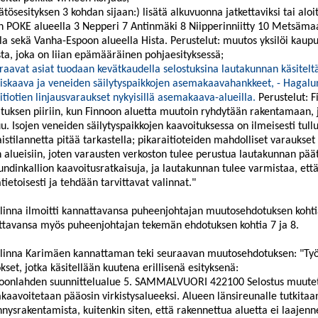
ätösesityksen 3 kohdan sijaan:) lisätä alkuvuonna jatkettaviksi tai aloit
n POKE alueella 3
Nepperi
7
Antinmäki
8
Niipperinniitty
10 Metsäma
la
sekä Vanha-Espoon alueella
Hista
. Perustelut:
muutos yksilöi kaup
sta, joka on liian epämääräinen pohjaesityksessä;
raavat asiat tuodaan kevätkaudella selostuksina lautakunnan käsiteltä
iskaava ja veneiden säilytyspaikkojen asemakaavahankkeet
,
-
Hagalun
itiotien linjausvaraukset nykyisillä asemakaava-alueilla
.
Perustelut:
F
tuksen piiriin, kun Finnoon aluetta muutoin ryhdytään rakentamaan, 
u. Isojen veneiden säilytyspaikkojen kaavoituksessa on ilmeisesti tullu
istilannetta pitää tarkastella; pikaraitioteiden mahdolliset varaukset 
n alueisiin, joten varausten verkoston tulee perustua lautakunnan pä
undinkallion
kaavoitusratkaisuja, ja lautakunnan tulee varmistaa, ett
ietoisesti ja tehdään tarvittavat valinnat.
"
inna ilmoitti kannattavansa puheenjohtajan muutosehdotuksen kohtia
ttavansa myös puheenjohtajan tekemän ehdotuksen kohtia 7 ja 8.
linna Karimäen kannattaman teki seuraavan muutosehdotuksen: "
Ty
set, jotka käsitellään kuutena erillisenä esityksenä:
oonlahden
suunnittelualue 5. SAMMALVUORI 422100 Selostus muute
aavoitetaan pääosin virkistysalueeksi. Alueen länsireunalle tutkita
nysrakentamista, kuitenkin siten, että rakennettua aluetta ei laajenn