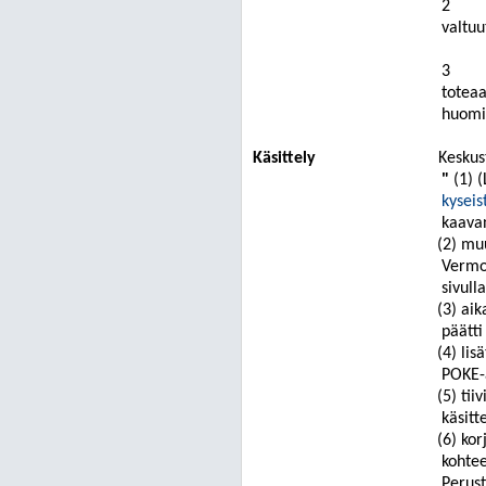
2
valtu
3
toteaa
huomio
Käsittely
Keskus
"
(1) 
kysei
kaavan
(2) mu
Vermo
sivull
(3) ai
päätti
(4) li
POKE-a
(5) ti
käsitt
(6) ko
kohtee
Perust