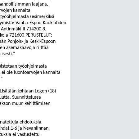
n mahdollisimman laajana,
rvojen kannalta.
 työohjelmasta (esimerkiksi
ksymistä: Vanha-Espoo-Kauklahden
.
Antinmäki
II 714200 8.
kola
721600 PERUSTELUT:
män Pohjois- ja Keski-Espoon
ueen asemakaavoja riittää
isesti.
"
oistetaan työohjelmasta
a ei ole luontoarvojen kannalta
.
"
Lisätään kohtaan
Logen
(18)
utta. Suunnittelussa
aakson muun kehittämisen
nat
ettuja
ehdotu
ksia.
hdat 1-6 ja Nevanlinnan
tu
ksia
ei vastustettu,