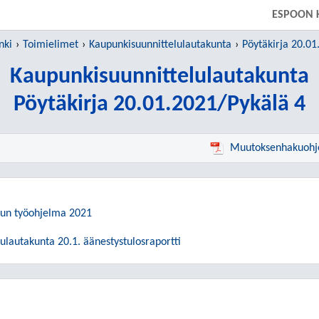
SIIRRY SUORAAN PÄÄSISÄLTÖÖN
ESPOON 
nki
Toimielimet
Kaupunkisuunnittelulautakunta
Pöytäkirja 20.01
Kaupunkisuunnittelulautakunta
Pöytäkirja 20.01.2021/Pykälä 4
Muutoksenhakuohj
lun työohjelma 2021
ulautakunta 20.1. äänestystulosraportti