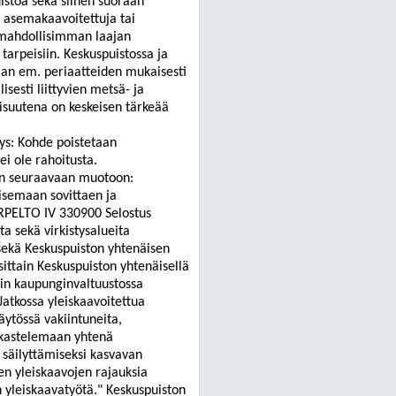
istoa sekä siihen suoraan
en asemakaavoitettuja tai
 mahdollisimman laajan
tarpeisiin. Keskuspuistossa ja
maan em. periaatteiden mukaisesti
sesti liittyvien metsä- ja
isuutena on keskeisen tärkeää
s: Kohde poistetaan
i ole rahoitusta.
an seuraavaan muotoon:
aisemaan sovittaen ja
RPELTO IV 330900 Selostus
a sekä virkistysalueita
sekä Keskuspuiston yhtenäisen
ttain Keskuspuiston yhtenäisellä
iin kaupunginvaltuustossa
atkossa yleiskaavoitettua
käytössä vakiintuneita,
arkastelemaan yhtenä
 säilyttämiseksi kasvavan
en yleiskaavojen rajauksia
 yleiskaavatyötä." Keskuspuiston