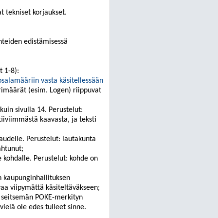
at tekniset korjaukset.
hteiden edistämisessä
 1-8):
osalamääriin vasta käsitellessään
rimäärät (esim.
Logen
) riippuvat
kuin sivulla 14
. Perustelut:
 tiiviimmästä kaavasta, ja teksti
audelle
. Perustelut:
lautakunta
ahtunut;
 kohdalle
. Perustelut:
kohde on
on kaupunginhallituksen
a viipymättä käsiteltäväkseen;
sa seitsemän POKE-merkityn
vielä ole edes tulleet sinne
.