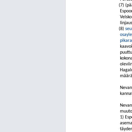
(7)
(pä
Espoo
Velsko
linjau
(8)
seu
osayle
pikara
kaavoi
puuttu
kokona
olevii
Hagal
määrät
Nevanl
kanna
Nevan
muutok
1)
Esp
asemak
täyden