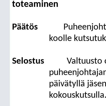
toteaminen
Päätös
Puheenjoh
koolle kutsutuk
Selostus
Valtuusto
o
puheenjohtajan
päivätyllä jäsen
kokouskutsulla