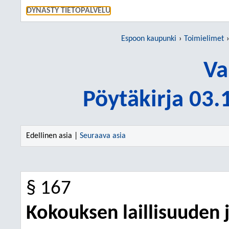
SIIRRY S
DYNASTY TIETOPALVELU
Espoon kaupunki
Toimielimet
Va
Pöytäkirja 03
Edellinen asia |
Seuraava asia
§ 167
Kokouksen laillisuuden 