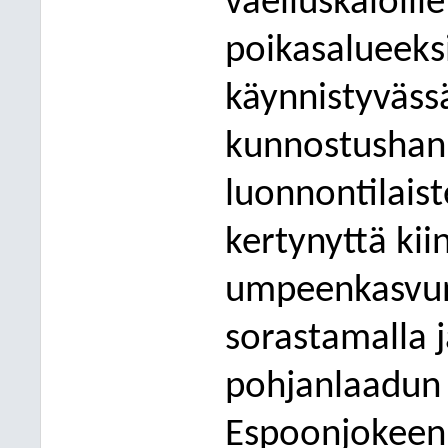
vaelluskaloille
poikasalueeks
käynnistyväss
kunnostushan
luonnontilais
kertynyttä ki
umpeenkasvun 
sorastamalla j
pohjanlaadun 
Espoonjokeen