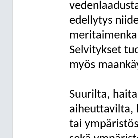
vedenlaadusta
edellytys niid
meritaimenkan
Selvitykset tu
myös maankä
Suurilta, hait
aiheuttavilta,
tai ympäristö