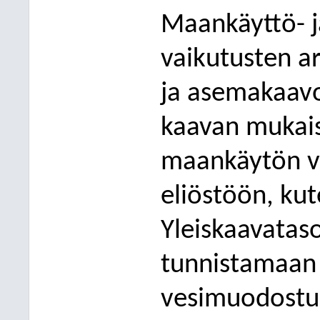
Maankäyttö- j
vaikutusten ar
ja asemakaavoi
kaavan mukais
maankäytön vai
eliöstöön, ku
Yleiskaavataso
tunnistamaan
vesimuodostu