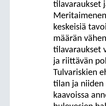
tilavaraukset
Meritaimenen 
keskeisiä tavo
määrän vähent
tilavaraukset 
ja riittävän p
Tulvariskien e
tilan ja niide
kaavoissa an