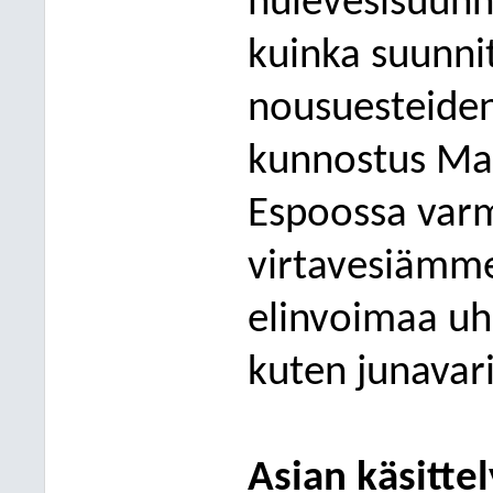
hulevesisuunni
kuinka
suunnit
nousuesteiden
kunnostus Man
Espoossa varm
virtavesiämm
elinvoimaa uh
kuten junavar
Asian käsittel