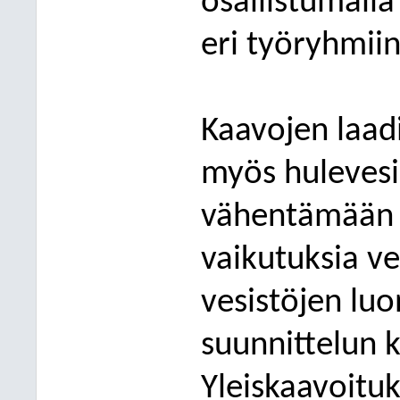
osallistumall
eri työryhmiin
Kaavojen laad
myös hulevesis
vähentämään 
vaikutuksia ve
vesistöjen luo
suunnittelun k
Yleiskaavoitu