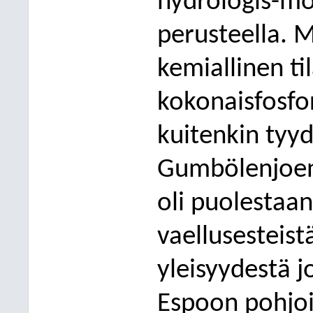
hydrologis-mo
perusteella. M
kemiallinen til
kokonaisfosfo
kuitenkin tyyd
Gumbölenjoen
oli puolestaan
vaellusesteist
yleisyydestä 
Espoon pohjois