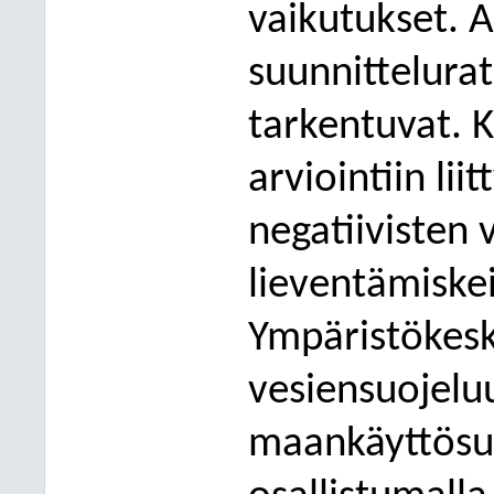
vaikutukset. 
suunnittelurat
tarkentuvat. K
arviointiin li
negatiivisten 
lieventämiske
Ympäristökesk
vesiensuojelu
maankäyttösuu