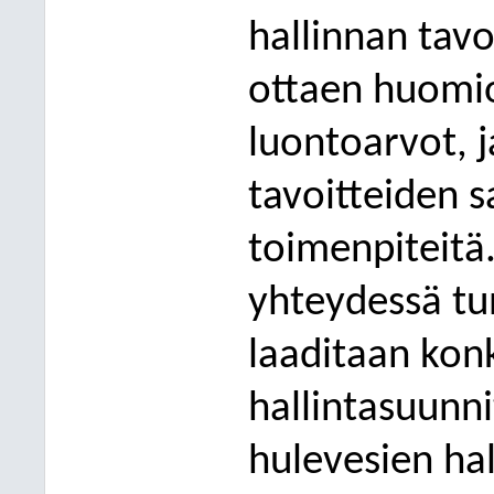
hallinnan tavo
ottaen huomio
luontoarvot, j
tavoitteiden s
toimenpiteitä
yhteydessä tun
laaditaan kon
hallintasuunni
hulevesien hal