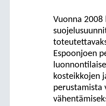
Vuonna 2008 
suojelusuunnit
toteutettav
ak
Espoonjoen p
luonnontilaise
kosteikkojen j
perustamista 
vähentämisek