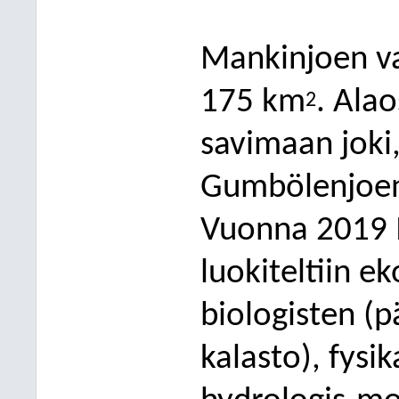
Ma
nkinjoen v
175 km
. Alao
2
savimaan joki,
Gumbölenjoen 
Vuonna 2019 
luokiteltiin ek
biologisten (p
kalasto), fysik