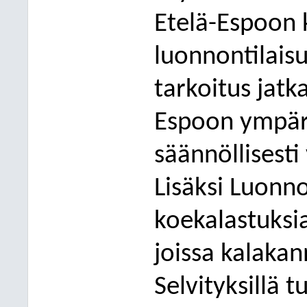
Etelä-Espoon
luonnontilaisu
tarkoitus jat
Espoon ympär
säännöllisesti
Lisäksi Luonn
koekalastuksi
joissa kalaka
n
Selvityksillä 