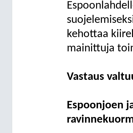
Espoonlahdel
suojelemiseksi
kehottaa kiir
mainittuja toi
Vastaus
valt
Espoonjoen ja
ravinnekuorm