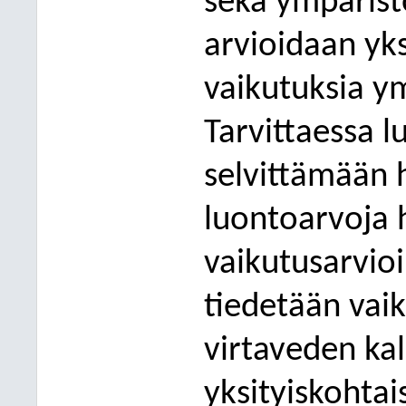
sekä ympäristö
arvioidaan yk
vaikutuksia y
Tarvittaessa l
selvittämään 
luontoarvoja
vaikutusarvio
tiedetään vai
virtaveden kal
yksityiskohta