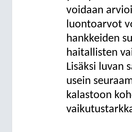
voidaan arvioi
luontoarvot 
hankkeiden su
haitallisten v
Lisäksi luvan
usein seuraam
kalastoon koh
vaikutustarkk