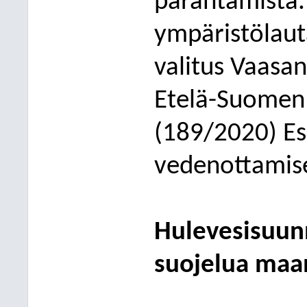
parantamista.
ympäristölau
valitus Vaas
an
Etelä-Suomen 
(189/2020) Es
vedenottamis
Hulevesisuunn
suojelua maa