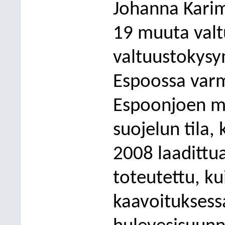
Johanna Karim
19 muuta valt
valtuustokysy
Espoossa var
Espoonjoen m
suojelun tila
2008 laadittu
toteutettu, k
kaavoitukses