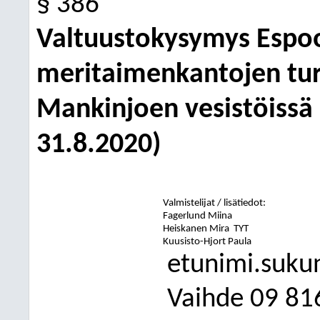
§ 386
Valtuustokysymys Espoo
meritaimenkantojen tur
Mankinjoen vesistöissä 
31.8.2020)
Valmistelijat / lisätiedot:
Fagerlund Miina
Heiskanen Mira
TYT
Kuusisto-Hjort Paula
etunimi.suku
Vaihde
09
81