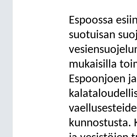
Espoossa esii
suotuisan suoj
vesiensuojel
mukaisilla toi
Espoonjoen ja
kalataloudelli
vaellusesteide
kunnostusta. 