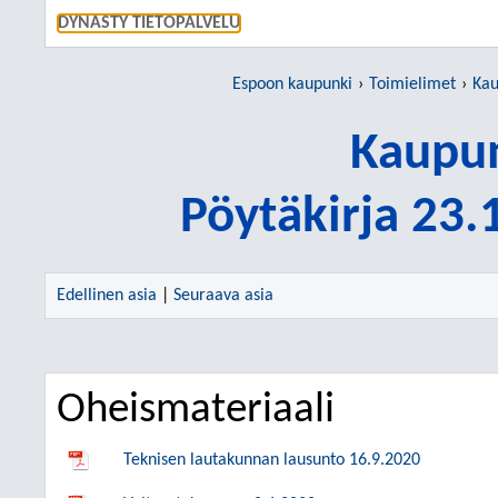
SIIRRY S
DYNASTY TIETOPALVELU
Espoon kaupunki
Toimielimet
Kau
Kaupun
Pöytäkirja 23
Edellinen asia
|
Seuraava asia
Oheismateriaali
Teknisen lautakunnan lausunto 16.9.2020