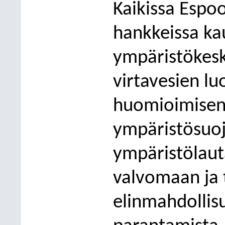
Kaikissa Espo
hankkeissa ka
ympäristökesk
virtavesien lu
huomioimisen
ympäristösuoj
ympäristölauta
valvomaan ja 
elinmahdollis