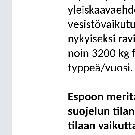
yleiskaavaeh
vesistövaikut
nykyiseksi ra
noin 3200 kg 
typpeä/vuosi.
Espoon merit
suojelun tila
tilaan vaikut