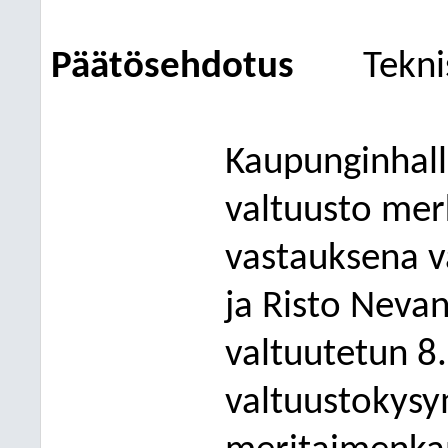
Päätösehdotus
Tekni
Kaupunginhalli
valtuusto
merk
vastauksena v
ja Risto Neva
valtuutetun 8
valtuustokysy