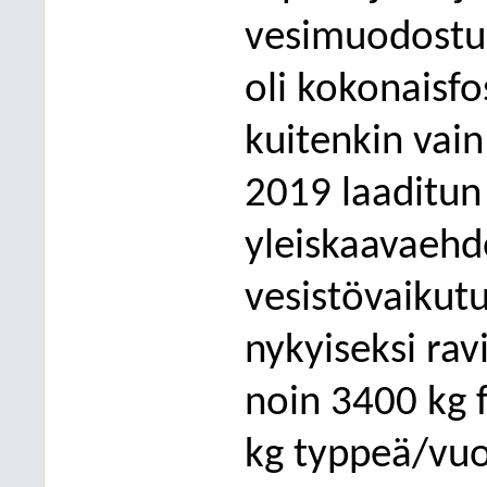
vesimuodostum
oli kokonaisfo
kuitenkin vain
2019 laaditun
yleiskaavaeh
vesistövaikut
nykyiseksi rav
noin 3400 kg 
kg typpeä/vuo