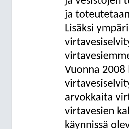
ja vesistöjen 
ja toteutetaa
Lisäksi ympär
virtavesiselvi
vir
tavesiemme 
Vuonna 2008 l
virtavesiselvit
arvokkaita vir
virtavesien ka
käynnissä olev