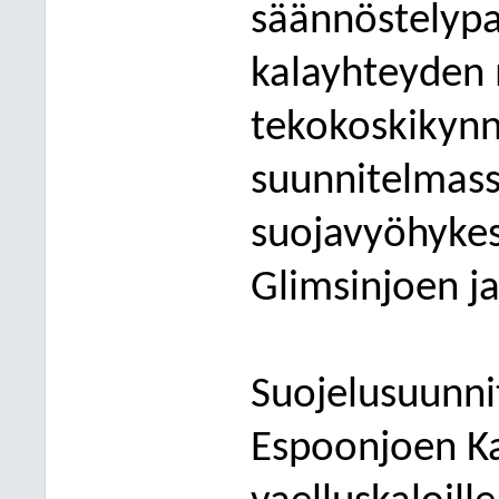
säännöstelyp
kalayhteyden
tekokoskikynny
suunnitelmassa
suojavyöhyke
Glimsinjoen ja
Suojelusuunni
Espoonjoen Ka