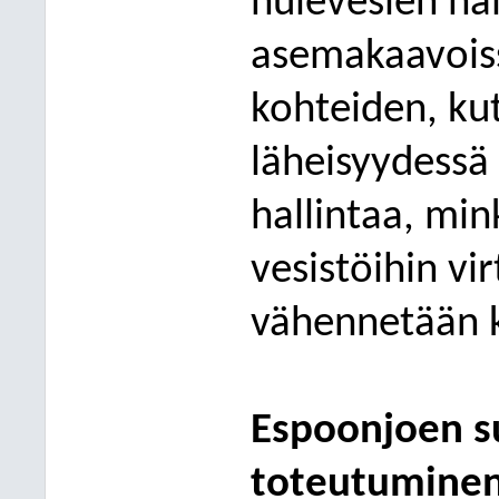
hulevesien hal
asemakaavoiss
kohteiden, ku
läheisyydess
hallintaa, mi
vesistöihin vi
vähennetään k
Espoonjoen s
toteutumine