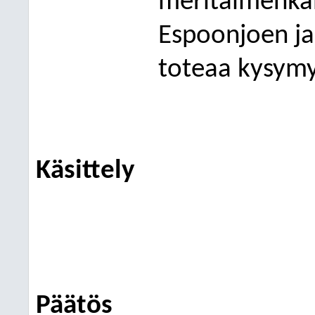
meritaimenka
Espoonjoen ja
t
oteaa kysymy
Käsittely
Päätös