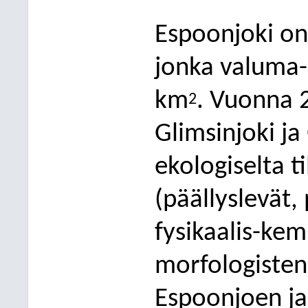
Espoonjoki on
jonka valuma-
km
. Vuonna 
2
Glimsinjoki ja
ekologiselta t
(päällyslevät,
fysikaalis-kemi
morfologisten
Espoonjoen j