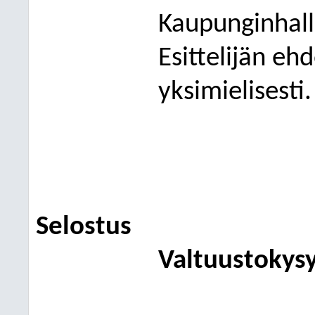
Kaupunginhall
Esittelijän eh
yksimielisesti.
Selostus
Valtuustokys