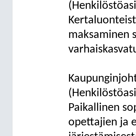
(Henkilöstöasi
Kertaluonteis
maksaminen s
varhaiskasvat
Kaupunginjoht
(Henkilöstöasi
Paikallinen s
opettajien ja 