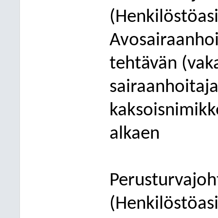
(
Henkilöstö
as
Avosairaanho
tehtävän (va
sairaanhoitaj
kaksoisnimikk
alkaen
Perusturva
joh
(
Henkilöstö
as