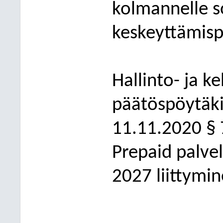
kolmannelle 
keskeyttämis
Hallinto- ja k
päätöspöytäki
11.11.2020
§ 
Prepaid palve
2027 liittymi