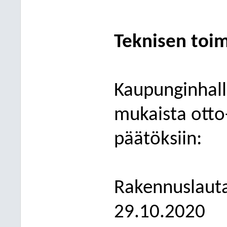
Teknisen toim
Kaupunginhalli
mukaista otto
päätöksiin:
R
akennuslaut
29.10.
2020