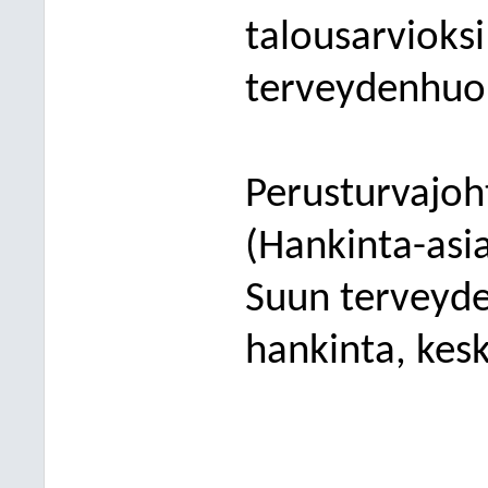
talousarvioksi
terveydenhuol
Perusturva
joh
(
Hankinta-a
si
Suun terveyde
hankinta, kes