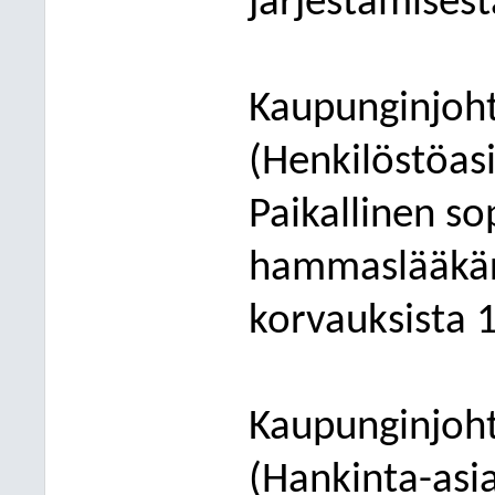
järjestämisest
Kaupunginjoht
(Henkilöstöasi
Paikallinen s
hammaslääkäri
korvauksista 
Kaupunginjoht
(Hankinta-asi