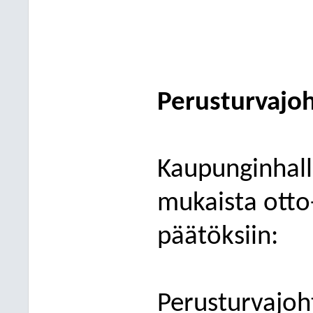
Perusturvajoh
Kaupunginhalli
mukaista otto
päätöksiin:
Perusturva
joh