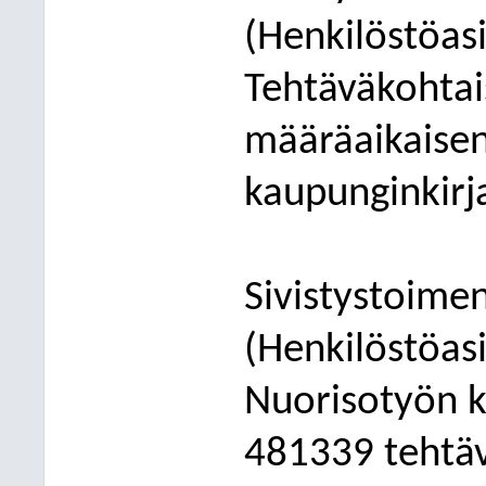
(Henkilöstöas
Tehtäväkohtai
määräaikaise
kaupunginkirj
Sivistystoime
(Henkilöstöas
Nuorisotyön k
481339 tehtäv