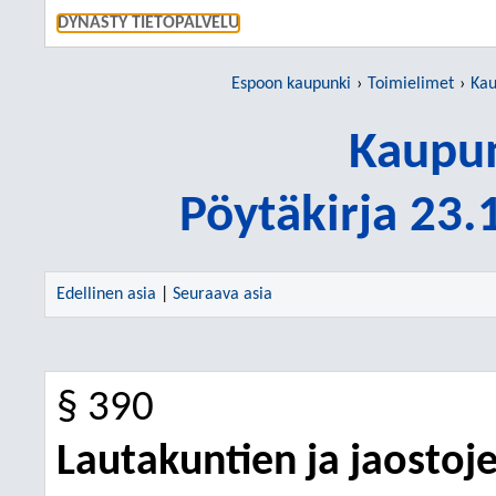
SIIRRY S
DYNASTY TIETOPALVELU
Espoon kaupunki
Toimielimet
Kau
Kaupun
Pöytäkirja 23
Edellinen asia
|
Seuraava asia
§ 390
Lautakuntien ja jaostoje