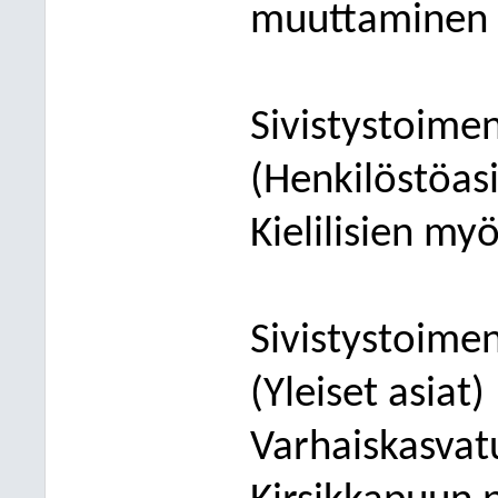
muuttaminen 
Sivistystoime
(Henkilöstöas
Kielilisien m
Sivistystoime
(Yleiset asiat
Varhaiskasvat