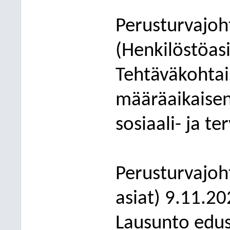
Perusturva
joh
(
Henkilöstö
as
Tehtäväkohta
määräaikaise
sosiaali- ja t
Perusturva
joh
asiat) 9.11.20
Lausunto edus