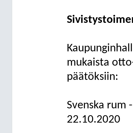
Sivistystoime
Kaupunginhalli
mukaista otto
päätök
siin:
Svenska rum -
22.10.2020