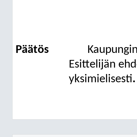
Päätös
Kaupunginh
E
sittelijän eh
yksimielisesti
.