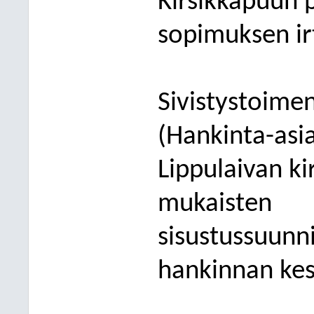
Kirsikkapuun 
sopimuksen i
Sivistystoime
(Hankinta-asi
Lippulaivan ki
mukaisten
sisustussuunni
hankinnan ke