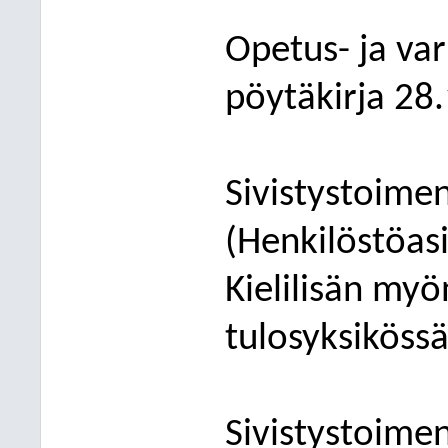
O
petus- ja va
pöytäkirja 28
Sivistystoime
(Henkilöstöas
Kielilisän my
tulosyksiköss
Sivistystoime