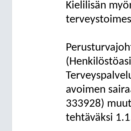
Kielilisän myö
terveystoime
Perusturva
joh
(
Henkilöstö
as
Terveyspalvel
avoimen saira
333928) muut
tehtäväksi 1.