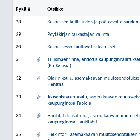
Pykälä
Otsikko
28
Kokouksen laillisuuden ja päätösvaltaisuuden
29
Pöytäkirjan tarkastajan valinta
30
Kokouksessa kuultavat selostukset
31
Tiilismäenrinne, ehdotus kaupunginhallituks
(Kh-Kv-asia)
32
Olarin koulu, asemakaavan muutosehdotuksen
Henttaa
33
Jousenkaaren koulu, asemakaavan muutosehdo
kaupunginosa Tapiola
34
Haukilahdensatama, asemakaavan muutosehdo
kaupunginosa Haukilahti
35
Heikintori, asemakaavan muutosehdotuksen h