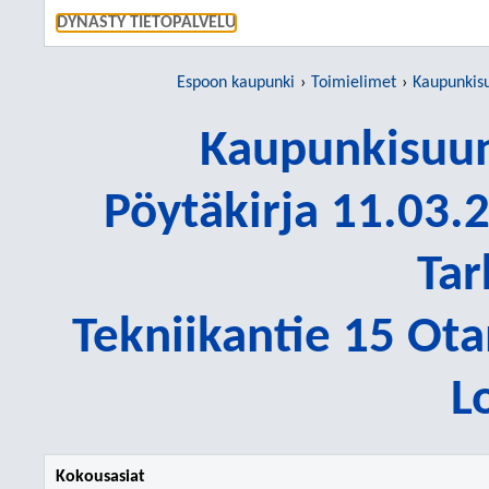
SIIRRY S
DYNASTY TIETOPALVELU
Espoon kaupunki
Toimielimet
Kaupunkisu
Kaupunkisuun
Pöytäkirja 11.03.2
Tar
Tekniikantie 15 Ot
L
Kokousasiat