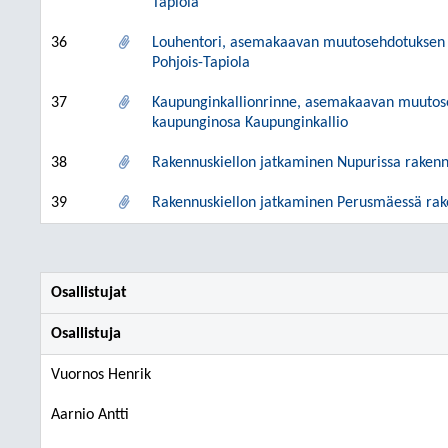
Tapiola
36
Louhentori, asemakaavan muutosehdotuksen h
Pohjois-Tapiola
37
Kaupunginkallionrinne, asemakaavan muutose
kaupunginosa Kaupunginkallio
38
Rakennuskiellon jatkaminen Nupurissa rakennu
39
Rakennuskiellon jatkaminen Perusmäessä rake
Osallistujat
Osallistuja
Vuornos Henrik
Aarnio Antti