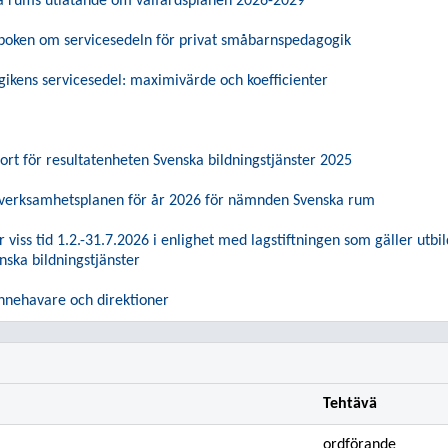
 rums utlåtande om välfärdsplanen 2026-2029
lboken om servicesedeln för privat småbarnspedagogik
kens servicesedel: maximivärde och koefficienter
rt för resultatenheten Svenska bildningstjänster 2025
verksamhetsplanen för år 2026 för nämnden Svenska rum
r viss tid 1.2.-31.7.2026 i enlighet med lagstiftningen som gäller utb
nska bildningstjänster
innehavare och direktioner
Tehtävä
ordförande