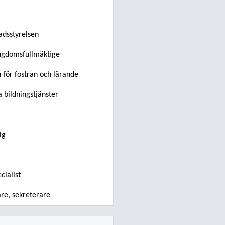
adsstyrelsen
ungdomsfullmäktige
n för fostran och lärande
a bildningstjänster
ig
ialist
are, sekreterare