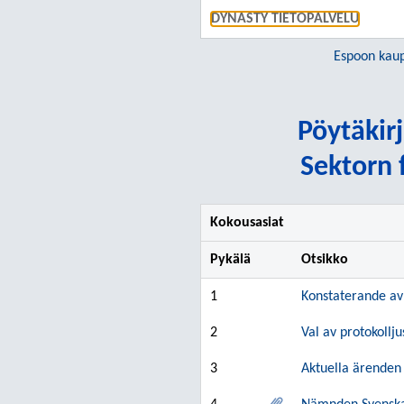
DYNASTY TIETOPALVELU
Espoon kau
Pöytäkirj
Sektorn 
Kokousasiat
Pykälä
Otsikko
1
Konstaterande av
2
Val av protokollj
3
Aktuella ärenden