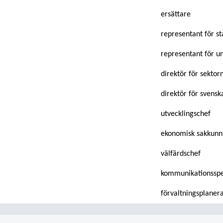
ersättare
representant för st
representant för 
direktör för sektor
direktör för svensk
utvecklingschef
ekonomisk sakkunn
välfärdschef
kommunikationsspec
förvaltningsplaner