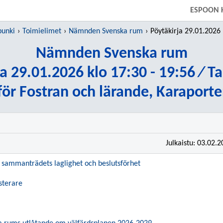
SIIRRY SUORAAN PÄÄSISÄLTÖÖN
ESPOON 
punki
Toimielimet
Nämnden Svenska rum
Pöytäkirja 29.01.2026 klo 17:30 - 1
Nämnden Svenska rum
a 29.01.2026 klo 17:30 - 19:56 ⁄ T
för Fostran och lärande, Karaporte
Julkaistu: 03.02.
 sammanträdets laglighet och beslutsförhet
usterare