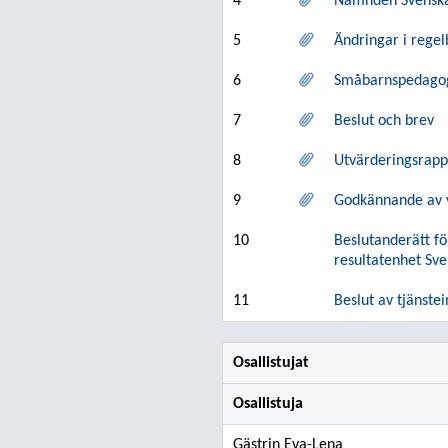
4
Nämnden Svenska
5
Ändringar i rege
6
Småbarnspedagogi
7
Beslut och brev
8
Utvärderingsrappo
9
Godkännande av 
10
Beslutanderätt fö
resultatenhet Sve
11
Beslut av tjänste
Osallistujat
Osallistuja
Gästrin Eva-Lena