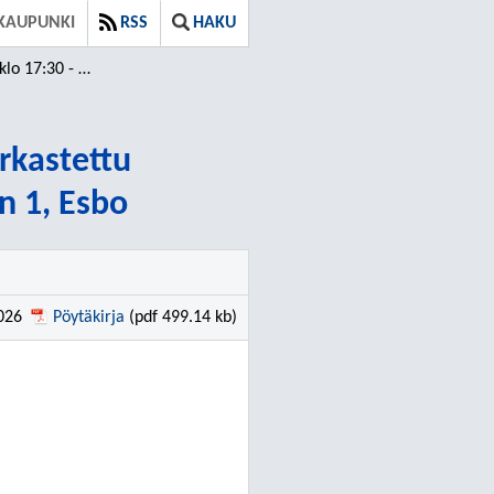
KAUPUNKI
RSS
HAKU
9:56 ⁄ Tarkastettu
arkastettu
n 1, Esbo
2026
Pöytäkirja
(pdf 499.14 kb)