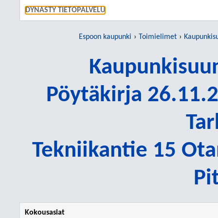
SIIRRY S
DYNASTY TIETOPALVELU
Espoon kaupunki
Toimielimet
Kaupunkisu
Kaupunkisuun
Pöytäkirja 26.11.2
Tar
Tekniikantie 15 Ot
Pi
Kokousasiat