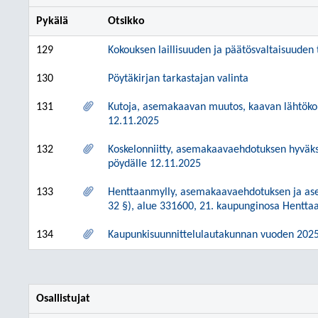
Pykälä
Otsikko
129
Kokouksen laillisuuden ja päätösvaltaisuuden
130
Pöytäkirjan tarkastajan valinta
131
Kutoja, asemakaavan muutos, kaavan lähtökohd
12.11.2025
132
Koskelonniitty, asemakaavaehdotuksen hyväk
pöydälle 12.11.2025
133
Henttaanmylly, asemakaavaehdotuksen ja as
32 §), alue 331600, 21. kaupunginosa Hentta
134
Kaupunkisuunnittelulautakunnan vuoden 2025
Osallistujat