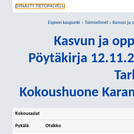
SIIRRY S
DYNASTY TIETOPALVELU
Espoon kaupunki
Toimielimet
Kasvun ja 
Kasvun ja op
Pöytäkirja 12.11.2
Tar
Kokoushuone Karamz
Kokousasiat
Pykälä
Otsikko