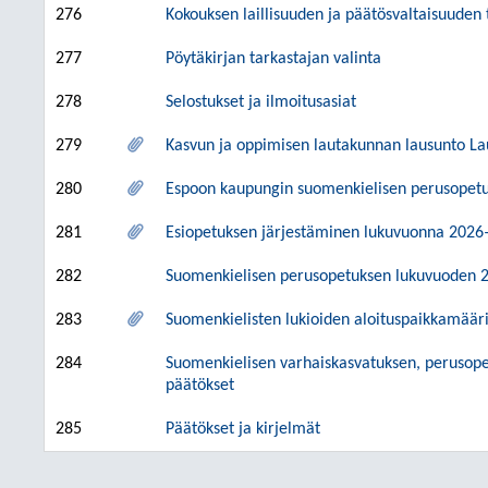
276
Kokouksen laillisuuden ja päätösvaltaisuuden
277
Pöytäkirjan tarkastajan valinta
278
Selostukset ja ilmoitusasiat
279
Kasvun ja oppimisen lautakunnan lausunto La
280
Espoon kaupungin suomenkielisen perusopetu
281
Esiopetuksen järjestäminen lukuvuonna 202
282
Suomenkielisen perusopetuksen lukuvuoden 2
283
​​Suomenkielisten lukioiden aloituspaikkamää
284
Suomenkielisen varhaiskasvatuksen, perusopet
päätökset
285
Päätökset ja kirjelmät