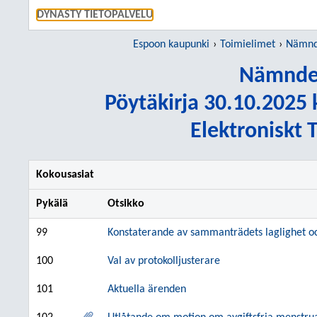
SIIRRY S
DYNASTY TIETOPALVELU
Espoon kaupunki
Toimielimet
Nämnd
Nämnde
Pöytäkirja 30.10.2025 k
Elektroniskt
Kokousasiat
Pykälä
Otsikko
99
Konstaterande av sammanträdets laglighet oc
100
Val av protokolljusterare
101
Aktuella ärenden