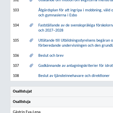
102
Utlåtande om motion om avgiftsfria menstrua
103
Åtgärdsplan för att ingripa i mobbning, våld
och gymnasierna i Esbo
104
Fastställande av de svenskspråkiga förskolor
och 2027–2028
105
Utlåtande till Utbildningsstyrelsens begäran 
förberedande undervisningen och den grundl
106
Beslut och brev
107
Godkännande av antagningskriterier för idro
108
Beslut av tjänsteinnehavare och direktioner
Osallistujat
Osallistuja
Gästrin Eva-Lena