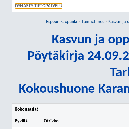
SIIRRY S
DYNASTY TIETOPALVELU
Espoon kaupunki
Toimielimet
Kasvun ja 
Kasvun ja op
Pöytäkirja 24.09.2
Tar
Kokoushuone Karamz
Kokousasiat
Pykälä
Otsikko