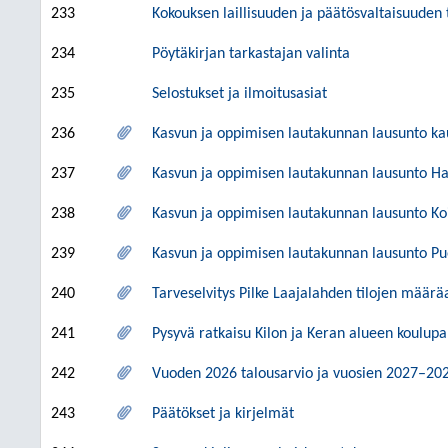
233
Kokouksen laillisuuden ja päätösvaltaisuuden
234
Pöytäkirjan tarkastajan valinta
235
Selostukset ja ilmoitusasiat
236
Kasvun ja oppimisen lautakunnan lausunto ka
237
Kasvun ja oppimisen lautakunnan lausunto Ha
238
Kasvun ja oppimisen lautakunnan lausunto Koi
239
Kasvun ja oppimisen lautakunnan lausunto Pu
240
Tarveselvitys Pilke Laajalahden tilojen määrä
241
Pysyvä ratkaisu Kilon ja Keran alueen koulupa
242
Vuoden 2026 talousarvio ja vuosien 2027–20
243
Päätökset ja kirjelmät