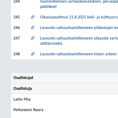
244
Suomenkielisen varhaiskasvatuksen, perusopet
päätökset
245
Oikaisuvaatimus 21.8.2025 kieli- ja kulttuur
246
Lausunto valtuustoaloitteeseen yläkoulujen 
247
Lausunto valtuustoaloitteeseen ohjausta varh
välttämiseksi
248
Lausunto valtuustoaloitteeseen toisen asteen
Osallistujat
Osallistuja
Laiho Mia
Peltoniemi Noora