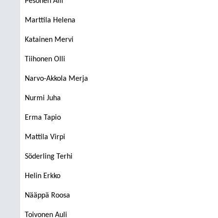
Pesonen Aili
Marttila Helena
Katainen Mervi
Tiihonen Olli
Narvo-Akkola Merja
Nurmi Juha
Erma Tapio
Mattila Virpi
Söderling Terhi
Helin Erkko
Nääppä Roosa
Toivonen Auli