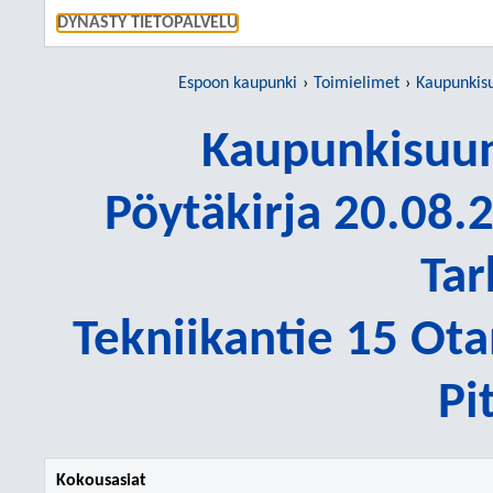
SIIRRY S
DYNASTY TIETOPALVELU
Espoon kaupunki
Toimielimet
Kaupunkisu
Kaupunkisuun
Pöytäkirja 20.08.2
Tar
Tekniikantie 15 Ot
Pi
Kokousasiat