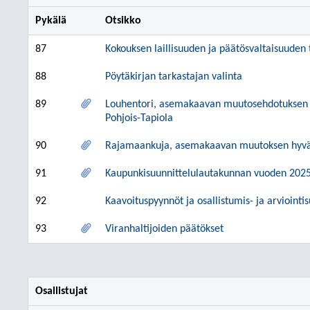
Pykälä
Otsikko
87
Kokouksen laillisuuden ja päätösvaltaisuuden
88
Pöytäkirjan tarkastajan valinta
89
Louhentori, asemakaavan muutosehdotuksen h
Pohjois-Tapiola
90
Rajamaankuja, asemakaavan muutoksen hyväk
91
Kaupunkisuunnittelulautakunnan vuoden 2025
92
Kaavoituspyynnöt ja osallistumis- ja arviointi
93
Viranhaltijoiden päätökset
Osallistujat