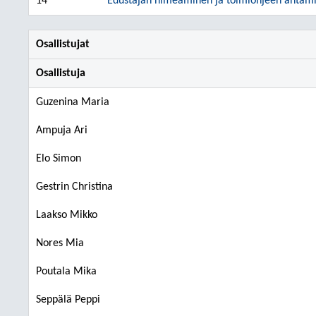
14
Edustajan nimeäminen ja toimiohjeen antamin
Osallistujat
Osallistuja
Guzenina Maria
Ampuja Ari
Elo Simon
Gestrin Christina
Laakso Mikko
Nores Mia
Poutala Mika
Seppälä Peppi