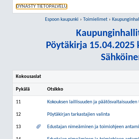
SIIRRY S
DYNASTY TIETOPALVELU
Espoon kaupunki
Toimielimet
Kaupunginhall
Kaupunginhalli
Pöytäkirja 15.04.2025 k
Sähköine
Kokousasiat
Pykälä
Otsikko
11
Kokouksen laillisuuden ja päätösvaltaisuuden
12
Pöytäkirjan tarkastajien valinta
13
Edustajan nimeäminen ja toimiohjeen antami