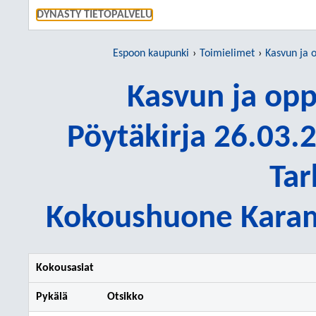
SIIRRY S
DYNASTY TIETOPALVELU
Espoon kaupunki
Toimielimet
Kasvun ja 
Kasvun ja op
Pöytäkirja 26.03.2
Tar
Kokoushuone Karamz
Kokousasiat
Pykälä
Otsikko