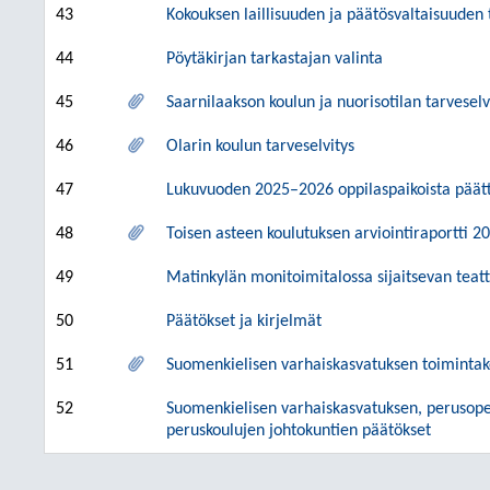
43
Kokouksen laillisuuden ja päätösvaltaisuuden
44
Pöytäkirjan tarkastajan valinta
45
Saarnilaakson koulun ja nuorisotilan tarveselv
46
Olarin koulun tarveselvitys
47
Lukuvuoden 2025–2026 oppilaspaikoista päätt
48
Toisen asteen koulutuksen arviointiraportti 2
49
Matinkylän monitoimitalossa sijaitsevan teatt
50
Päätökset ja kirjelmät
51
Suomenkielisen varhaiskasvatuksen toiminta
52
Suomenkielisen varhaiskasvatuksen, perusopet
peruskoulujen johtokuntien päätökset