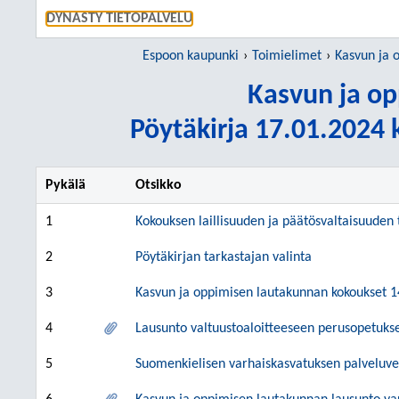
SIIRRY S
DYNASTY TIETOPALVELU
Espoon kaupunki
Toimielimet
Kasvun ja 
Kasvun ja op
Pöytäkirja 17.01.2024 k
Pykälä
Otsikko
1
Kokouksen laillisuuden ja päätösvaltaisuuden
2
Pöytäkirjan tarkastajan valinta
3
Kasvun ja oppimisen lautakunnan kokoukset 1
4
Lausunto valtuustoaloitteeseen perusopetukse
5
Suomenkielisen varhaiskasvatuksen palveluve