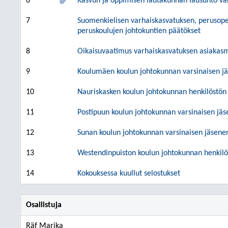
6
Kasvun ja oppimisen lautakunnan lausunto var
7
Suomenkielisen varhaiskasvatuksen, perusopet
peruskoulujen johtokuntien päätökset
8
Oikaisuvaatimus varhaiskasvatuksen asiakas
9
Koulumäen koulun johtokunnan varsinaisen jä
10
Nauriskasken koulun johtokunnan henkilöstön
11
Postipuun koulun johtokunnan varsinaisen jäs
12
Sunan koulun johtokunnan varsinaisen jäsene
13
Westendinpuiston koulun johtokunnan henkilö
14
Kokouksessa kuullut selostukset
Osallistuja
Räf Marika