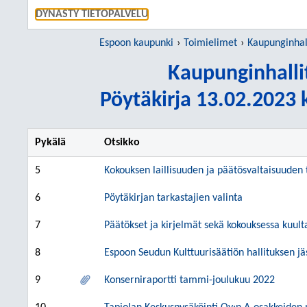
SIIRRY S
DYNASTY TIETOPALVELU
Espoon kaupunki
Toimielimet
Kaupunginhall
Kaupunginhalli
Pöytäkirja 13.02.2023 k
Pykälä
Otsikko
5
Kokouksen laillisuuden ja päätösvaltaisuuden
6
Pöytäkirjan tarkastajien valinta
7
Päätökset ja kirjelmät sekä kokouksessa kuult
8
Espoon Seudun Kulttuurisäätiön hallituksen 
9
Konserniraportti tammi-joulukuu 2022