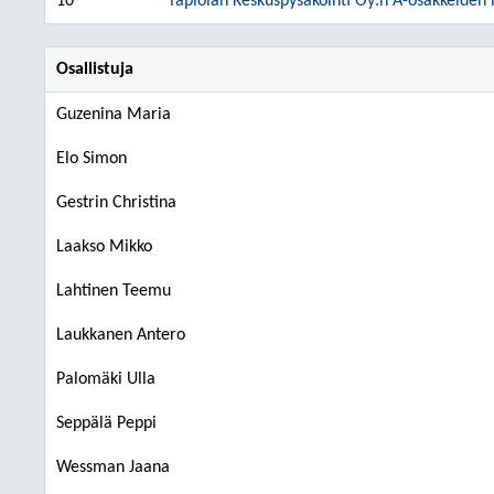
10
Tapiolan Keskuspysäköinti Oy:n A-osakkeiden my
Osallistuja
Guzenina Maria
Elo Simon
Gestrin Christina
Laakso Mikko
Lahtinen Teemu
Laukkanen Antero
Palomäki Ulla
Seppälä Peppi
Wessman Jaana