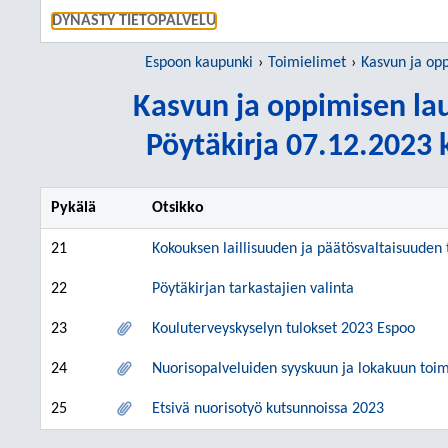
SIIRRY S
DYNASTY TIETOPALVELU
Espoon kaupunki
Toimielimet
Kasvun ja oppimisen 
Kasvun ja oppimisen la
Pöytäkirja 07.12.2023 k
Pykälä
Otsikko
21
Kokouksen laillisuuden ja päätösvaltaisuuden
22
Pöytäkirjan tarkastajien valinta
23
Kouluterveyskyselyn tulokset 2023 Espoo
24
Nuorisopalveluiden syyskuun ja lokakuun toi
25
Etsivä nuorisotyö kutsunnoissa 2023