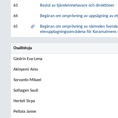
63
Beslut av tjänsteinnehavare och direktioner
64
Begäran om omprövning av uppsägning av ett t
65
Begäran om omprövning av nämnden Svenska r
elevupptagningsområdena för Karamalmens sk
Osallistuja
Gästrin Eva-Lena
Akinyemi Aino
Sorvanto Mikael
Solhagen Sauli
Hertell Sirpa
Peltola Janne