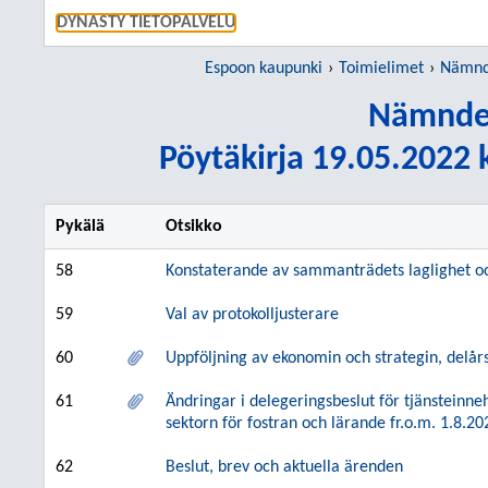
SIIRRY S
DYNASTY TIETOPALVELU
Espoon kaupunki
Toimielimet
Nämnd
Nämnde
Pöytäkirja 19.05.2022 k
Pykälä
Otsikko
58
Konstaterande av sammanträdets laglighet oc
59
Val av protokolljusterare
60
Uppföljning av ekonomin och strategin, delå
61
Ändringar i delegeringsbeslut för tjänsteinn
sektorn för fostran och lärande fr.o.m. 1.8.20
62
Beslut, brev och aktuella ärenden