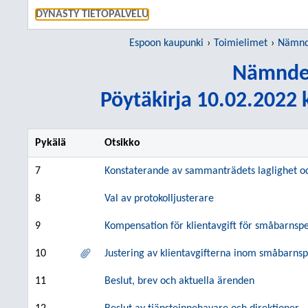
SIIRRY S
DYNASTY TIETOPALVELU
Espoon kaupunki
Toimielimet
Nämnd
Nämnde
Pöytäkirja 10.02.2022 k
Pykälä
Otsikko
7
Konstaterande av sammanträdets laglighet oc
8
Val av protokolljusterare
9
Kompensation för klientavgift för småbarnsp
10
Justering av klientavgifterna inom småbarns
11
Beslut, brev och aktuella ärenden