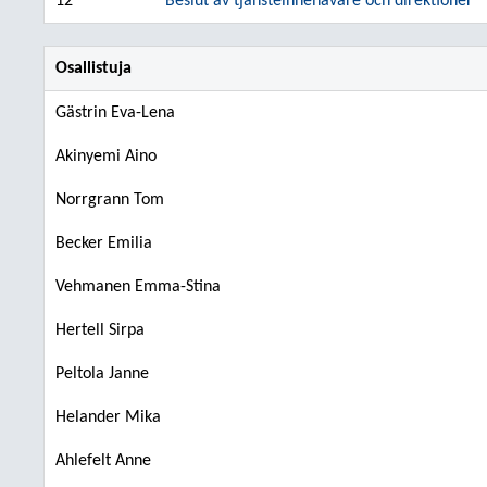
12
Beslut av tjänsteinnehavare och direktioner
Osallistuja
Gästrin Eva-Lena
Akinyemi Aino
Norrgrann Tom
Becker Emilia
Vehmanen Emma-Stina
Hertell Sirpa
Peltola Janne
Helander Mika
Ahlefelt Anne